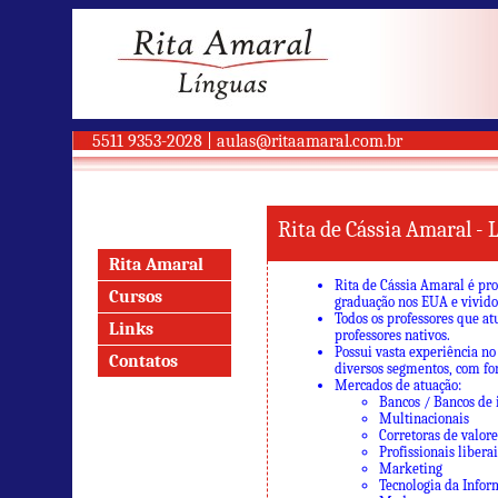
5511 9353-2028 |
aulas@ritaamaral.com.br
Rita de Cássia Amaral - 
Rita Amaral
Rita de Cássia Amaral é pro
Cursos
graduação nos EUA e vivid
Todos os professores que at
Links
professores nativos.
Possui vasta experiência n
Contatos
diversos segmentos, com for
Mercados de atuação:
Bancos / Bancos de
Multinacionais
Corretoras de valore
Profissionais liberai
Marketing
Tecnologia da Infor